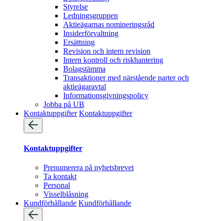
Styrelse
Ledningsgruppen
Aktieägarnas nomineringsråd
Insiderförvaltning
Ersättning
Revision och intern revision
Intern kontroll och riskhantering
Bolagstämma
Transaktioner med närstående parter och
aktieägaravtal
Informationsgivningspolicy
Jobba på UB
Kontaktuppgifter
Kontaktuppgifter
Kontaktuppgifter
Prenumerera på nyhetsbrevet
Ta kontakt
Personal
Visselblåsning
Kundförhållande
Kundförhållande