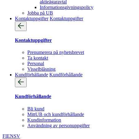
aktieägaravtal
Informationsgivningspolicy
Jobba på UB
Kontaktuppgifter
Kontaktuppgifter
Kontaktuppgifter
Prenumerera på nyhetsbrevet
Ta kontakt
Personal
Visselblåsning
Kundförhållande
Kundförhållande
Kundförhållande
Bli kund
MittUB och kundförhållande
Kundinformation
Användning av personuppgifter
FI
EN
SV