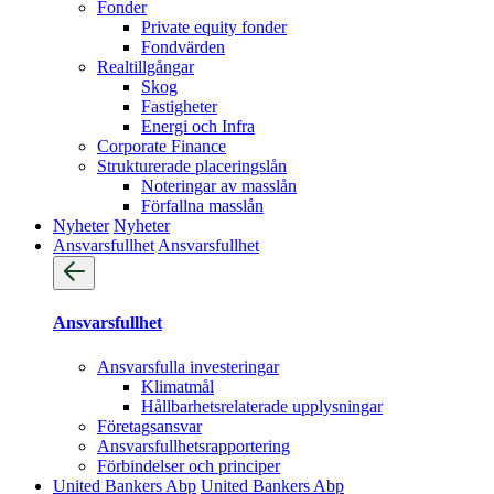
Fonder
Private equity fonder
Fondvärden
Realtillgångar
Skog
Fastigheter
Energi och Infra
Corporate Finance
Strukturerade placeringslån
Noteringar av masslån
Förfallna masslån
Nyheter
Nyheter
Ansvarsfullhet
Ansvarsfullhet
Ansvarsfullhet
Ansvarsfulla investeringar
Klimatmål
Hållbarhetsrelaterade upplysningar
Företagsansvar
Ansvarsfullhets­rapportering
Förbindelser och principer
United Bankers Abp
United Bankers Abp