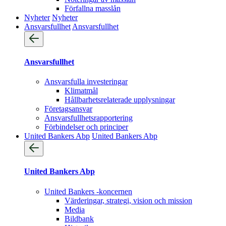
Förfallna masslån
Nyheter
Nyheter
Ansvarsfullhet
Ansvarsfullhet
Ansvarsfullhet
Ansvarsfulla investeringar
Klimatmål
Hållbarhetsrelaterade upplysningar
Företagsansvar
Ansvarsfullhets­rapportering
Förbindelser och principer
United Bankers Abp
United Bankers Abp
United Bankers Abp
United Bankers -koncernen
Värderingar, strategi, vision och mission
Media
Bildbank