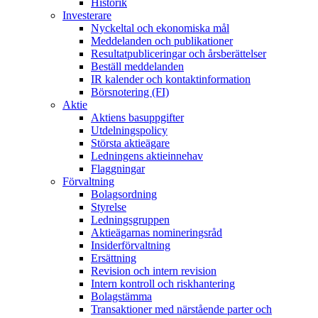
Historik
Investerare
Nyckeltal och ekonomiska mål
Meddelanden och publikationer
Resultatpubliceringar och årsberättelser
Beställ meddelanden
IR kalender och kontaktinformation
Börsnotering (FI)
Aktie
Aktiens basuppgifter
Utdelningspolicy
Största aktieägare
Ledningens aktieinnehav
Flaggningar
Förvaltning
Bolagsordning
Styrelse
Ledningsgruppen
Aktieägarnas nomineringsråd
Insiderförvaltning
Ersättning
Revision och intern revision
Intern kontroll och riskhantering
Bolagstämma
Transaktioner med närstående parter och