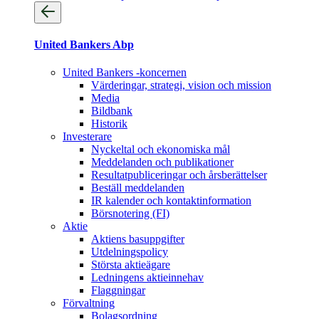
United Bankers Abp
United Bankers -koncernen
Värderingar, strategi, vision och mission
Media
Bildbank
Historik
Investerare
Nyckeltal och ekonomiska mål
Meddelanden och publikationer
Resultatpubliceringar och årsberättelser
Beställ meddelanden
IR kalender och kontaktinformation
Börsnotering (FI)
Aktie
Aktiens basuppgifter
Utdelningspolicy
Största aktieägare
Ledningens aktieinnehav
Flaggningar
Förvaltning
Bolagsordning