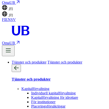
OmaUB
.FI
.FI
FI
EN
SV
OmaUB
Tjänster och produkter
Tjänster och produkter
Tjänster och produkter
Kapitalförvaltning
Individuell kapitalförvaltning
Kapitalförvaltning för idrottare
För institutioner
Placeringsförsäkringar