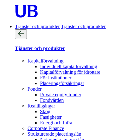
Tjänster och produkter
Tjänster och produkter
Tjänster och produkter
Kapitalförvaltning
Individuell kapitalförvaltning
Kapitalförvaltning för idrottare
För institutioner
Placeringsförsäkringar
Fonder
Private equity fonder
Fondvärden
Realtillgångar
Skog
Fastigheter
Energi och Infra
Corporate Finance
Strukturerade placeringslån
Noteringar av masslån