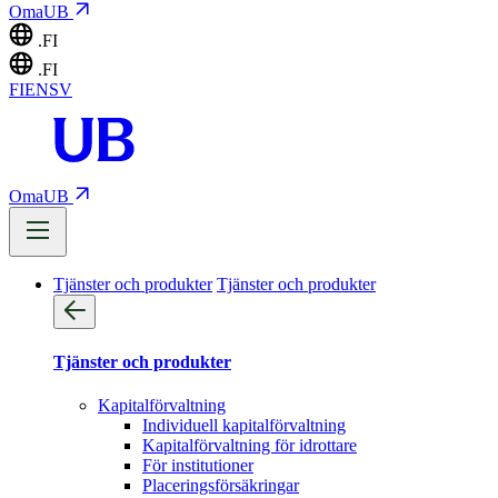
OmaUB
.FI
.FI
FI
EN
SV
OmaUB
Tjänster och produkter
Tjänster och produkter
Tjänster och produkter
Kapitalförvaltning
Individuell kapitalförvaltning
Kapitalförvaltning för idrottare
För institutioner
Placeringsförsäkringar