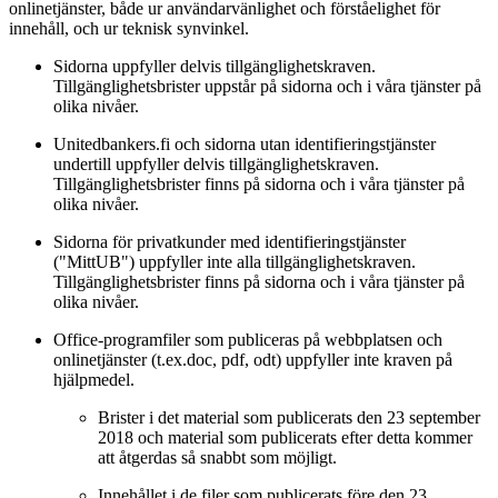
onlinetjänster, både ur användarvänlighet och förståelighet för
innehåll, och ur teknisk synvinkel.
Sidorna uppfyller delvis tillgänglighetskraven.
Tillgänglighetsbrister uppstår på sidorna och i våra tjänster på
olika nivåer.
Unitedbankers.fi och sidorna utan identifieringstjänster
undertill uppfyller delvis tillgänglighetskraven.
Tillgänglighetsbrister finns på sidorna och i våra tjänster på
olika nivåer.
Sidorna för privatkunder med identifieringstjänster
("MittUB") uppfyller inte alla tillgänglighetskraven.
Tillgänglighetsbrister finns på sidorna och i våra tjänster på
olika nivåer.
Office-programfiler som publiceras på webbplatsen och
onlinetjänster (t.ex.doc, pdf, odt) uppfyller inte kraven på
hjälpmedel.
Brister i det material som publicerats den 23 september
2018 och material som publicerats efter detta kommer
att åtgerdas så snabbt som möjligt.
Innehållet i de filer som publicerats före den 23