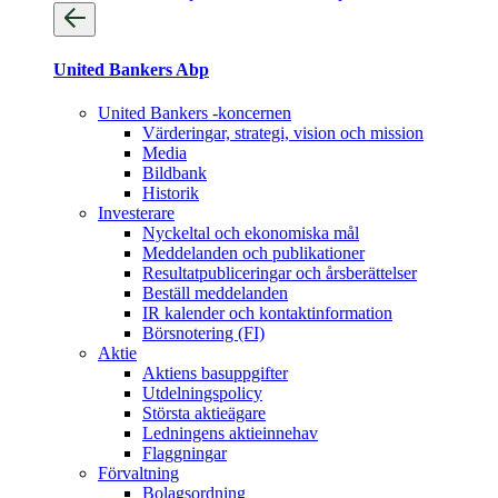
United Bankers Abp
United Bankers -koncernen
Värderingar, strategi, vision och mission
Media
Bildbank
Historik
Investerare
Nyckeltal och ekonomiska mål
Meddelanden och publikationer
Resultatpubliceringar och årsberättelser
Beställ meddelanden
IR kalender och kontaktinformation
Börsnotering (FI)
Aktie
Aktiens basuppgifter
Utdelningspolicy
Största aktieägare
Ledningens aktieinnehav
Flaggningar
Förvaltning
Bolagsordning