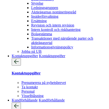
Styrelse
Ledningsgruppen
Aktieägarnas nomineringsråd
Insiderförvaltning
Ersättning
Revision och intern revision
Intern kontroll och riskhantering
Bolagstämma
Transaktioner med närstående parter och
aktieägaravtal
Informationsgivningspolicy
Jobba på UB
Kontaktuppgifter
Kontaktuppgifter
Kontaktuppgifter
Prenumerera på nyhetsbrevet
Ta kontakt
Personal
Visselblåsning
Kundförhållande
Kundförhållande