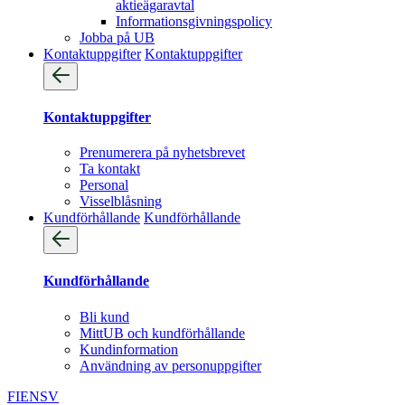
aktieägaravtal
Informationsgivningspolicy
Jobba på UB
Kontaktuppgifter
Kontaktuppgifter
Kontaktuppgifter
Prenumerera på nyhetsbrevet
Ta kontakt
Personal
Visselblåsning
Kundförhållande
Kundförhållande
Kundförhållande
Bli kund
MittUB och kundförhållande
Kundinformation
Användning av personuppgifter
FI
EN
SV