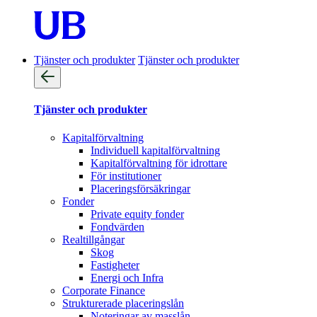
Tjänster och produkter
Tjänster och produkter
Tjänster och produkter
Kapitalförvaltning
Individuell kapitalförvaltning
Kapitalförvaltning för idrottare
För institutioner
Placeringsförsäkringar
Fonder
Private equity fonder
Fondvärden
Realtillgångar
Skog
Fastigheter
Energi och Infra
Corporate Finance
Strukturerade placeringslån
Noteringar av masslån