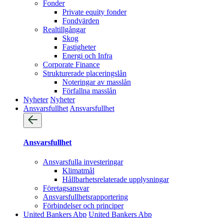
Fonder
Private equity fonder
Fondvärden
Realtillgångar
Skog
Fastigheter
Energi och Infra
Corporate Finance
Strukturerade placeringslån
Noteringar av masslån
Förfallna masslån
Nyheter
Nyheter
Ansvarsfullhet
Ansvarsfullhet
Ansvarsfullhet
Ansvarsfulla investeringar
Klimatmål
Hållbarhetsrelaterade upplysningar
Företagsansvar
Ansvarsfullhets­rapportering
Förbindelser och principer
United Bankers Abp
United Bankers Abp