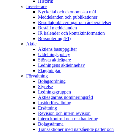
Historik
Investerare
Nyckeltal och ekonomiska mål
Meddelanden och publikationer
Resultatpubliceringar och årsberättelser
Beställ meddelanden
IR kalender och kontaktinformation
Börsnotering (FI)
Aktie
Aktiens basuppgifter
Utdelningspolicy
Största aktieägare
Ledningens aktieinnehav
Flaggningar
Förvaltning
Bolagsordning
Styrelse
Ledningsgruppen
Aktieägarnas nomineringsråd
Insiderförvaltning
Ersättning
Revision och intern revision
Intern kontroll och riskhantering
Bolagstämma
Transaktioner med närstående parter och