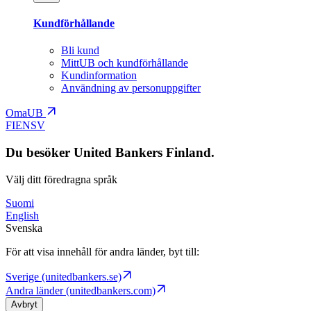
Kundförhållande
Bli kund
MittUB och kundförhållande
Kundinformation
Användning av personuppgifter
OmaUB
FI
EN
SV
Du besöker United Bankers Finland.
Välj ditt föredragna språk
Suomi
English
Svenska
För att visa innehåll för andra länder, byt till:
Sverige (unitedbankers.se)
Andra länder (unitedbankers.com)
Avbryt