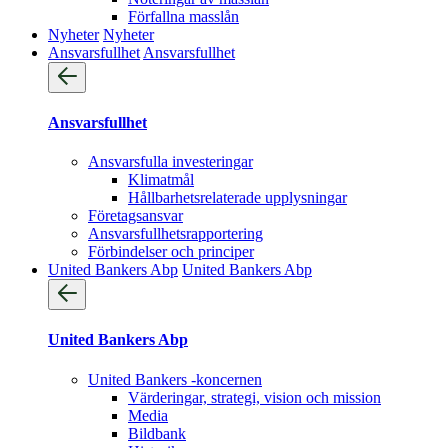
Förfallna masslån
Nyheter
Nyheter
Ansvarsfullhet
Ansvarsfullhet
Ansvarsfullhet
Ansvarsfulla investeringar
Klimatmål
Hållbarhetsrelaterade upplysningar
Företagsansvar
Ansvarsfullhets­rapportering
Förbindelser och principer
United Bankers Abp
United Bankers Abp
United Bankers Abp
United Bankers -koncernen
Värderingar, strategi, vision och mission
Media
Bildbank