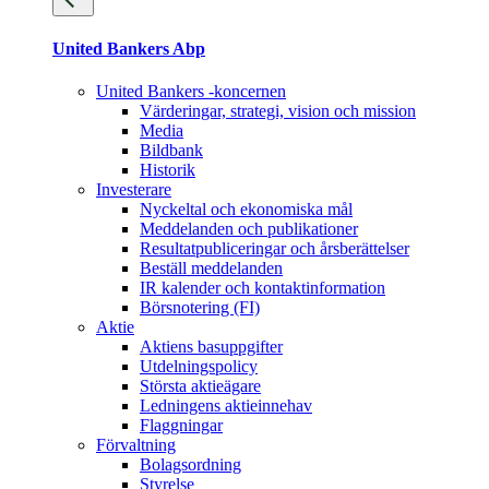
United Bankers Abp
United Bankers -koncernen
Värderingar, strategi, vision och mission
Media
Bildbank
Historik
Investerare
Nyckeltal och ekonomiska mål
Meddelanden och publikationer
Resultatpubliceringar och årsberättelser
Beställ meddelanden
IR kalender och kontaktinformation
Börsnotering (FI)
Aktie
Aktiens basuppgifter
Utdelningspolicy
Största aktieägare
Ledningens aktieinnehav
Flaggningar
Förvaltning
Bolagsordning
Styrelse