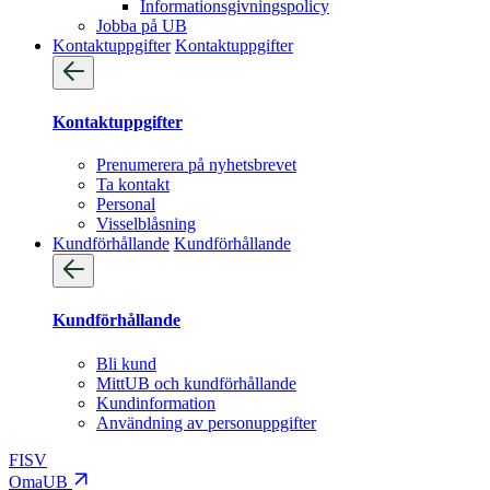
Informationsgivningspolicy
Jobba på UB
Kontaktuppgifter
Kontaktuppgifter
Kontaktuppgifter
Prenumerera på nyhetsbrevet
Ta kontakt
Personal
Visselblåsning
Kundförhållande
Kundförhållande
Kundförhållande
Bli kund
MittUB och kundförhållande
Kundinformation
Användning av personuppgifter
FI
SV
OmaUB