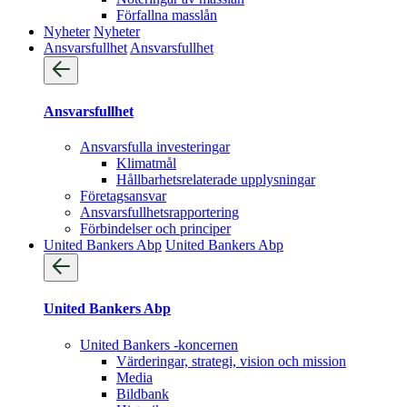
Förfallna masslån
Nyheter
Nyheter
Ansvarsfullhet
Ansvarsfullhet
Ansvarsfullhet
Ansvarsfulla investeringar
Klimatmål
Hållbarhetsrelaterade upplysningar
Företagsansvar
Ansvarsfullhets­rapportering
Förbindelser och principer
United Bankers Abp
United Bankers Abp
United Bankers Abp
United Bankers -koncernen
Värderingar, strategi, vision och mission
Media
Bildbank