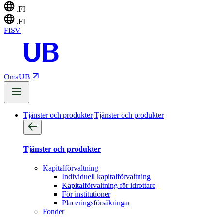
.FI
.FI
FI
SV
OmaUB
Tjänster och produkter
Tjänster och produkter
Tjänster och produkter
Kapitalförvaltning
Individuell kapitalförvaltning
Kapitalförvaltning för idrottare
För institutioner
Placeringsförsäkringar
Fonder