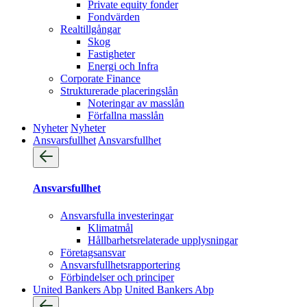
Private equity fonder
Fondvärden
Realtillgångar
Skog
Fastigheter
Energi och Infra
Corporate Finance
Strukturerade placeringslån
Noteringar av masslån
Förfallna masslån
Nyheter
Nyheter
Ansvarsfullhet
Ansvarsfullhet
Ansvarsfullhet
Ansvarsfulla investeringar
Klimatmål
Hållbarhetsrelaterade upplysningar
Företagsansvar
Ansvarsfullhets­rapportering
Förbindelser och principer
United Bankers Abp
United Bankers Abp