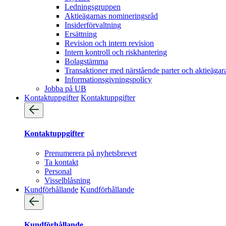
Ledningsgruppen
Aktieägarnas nomineringsråd
Insiderförvaltning
Ersättning
Revision och intern revision
Intern kontroll och riskhantering
Bolagstämma
Transaktioner med närstående parter och aktieägar
Informationsgivningspolicy
Jobba på UB
Kontaktuppgifter
Kontaktuppgifter
Kontaktuppgifter
Prenumerera på nyhetsbrevet
Ta kontakt
Personal
Visselblåsning
Kundförhållande
Kundförhållande
Kundförhållande