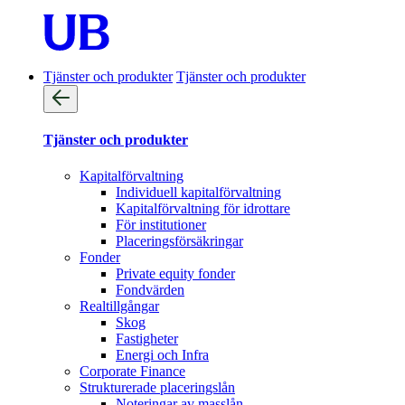
Tjänster och produkter
Tjänster och produkter
Tjänster och produkter
Kapitalförvaltning
Individuell kapitalförvaltning
Kapitalförvaltning för idrottare
För institutioner
Placeringsförsäkringar
Fonder
Private equity fonder
Fondvärden
Realtillgångar
Skog
Fastigheter
Energi och Infra
Corporate Finance
Strukturerade placeringslån
Noteringar av masslån