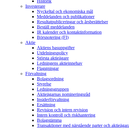
Historik
Investerare
Nyckeltal och ekonomiska mål
Meddelanden och publikationer
Resultatpubliceringar och årsberättelser
Beställ meddelanden
IR kalender och kontaktinformation
Börsnotering (FI)
Aktie
Aktiens basuppgifter
Utdelningspolicy
Största aktieägare
Ledningens aktieinnehav
Flaggningar
Förvaltning
Bolagsordning
Styrelse
Ledningsgruppen
Aktieägarnas nomineringsråd
Insiderförvaltning
Ersättning
Revision och intern revision
Intern kontroll och riskhantering
Bolagstämma
Transaktioner med närstående parter och aktieägar