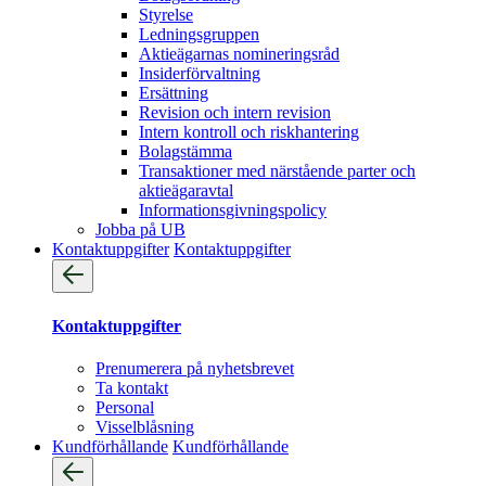
Styrelse
Ledningsgruppen
Aktieägarnas nomineringsråd
Insiderförvaltning
Ersättning
Revision och intern revision
Intern kontroll och riskhantering
Bolagstämma
Transaktioner med närstående parter och
aktieägaravtal
Informationsgivningspolicy
Jobba på UB
Kontaktuppgifter
Kontaktuppgifter
Kontaktuppgifter
Prenumerera på nyhetsbrevet
Ta kontakt
Personal
Visselblåsning
Kundförhållande
Kundförhållande