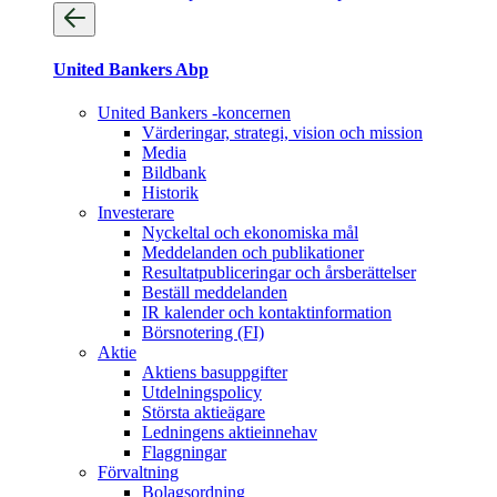
United Bankers Abp
United Bankers -koncernen
Värderingar, strategi, vision och mission
Media
Bildbank
Historik
Investerare
Nyckeltal och ekonomiska mål
Meddelanden och publikationer
Resultatpubliceringar och årsberättelser
Beställ meddelanden
IR kalender och kontaktinformation
Börsnotering (FI)
Aktie
Aktiens basuppgifter
Utdelningspolicy
Största aktieägare
Ledningens aktieinnehav
Flaggningar
Förvaltning
Bolagsordning