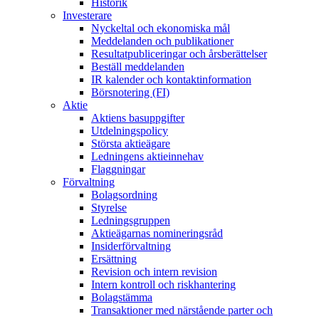
Historik
Investerare
Nyckeltal och ekonomiska mål
Meddelanden och publikationer
Resultatpubliceringar och årsberättelser
Beställ meddelanden
IR kalender och kontaktinformation
Börsnotering (FI)
Aktie
Aktiens basuppgifter
Utdelningspolicy
Största aktieägare
Ledningens aktieinnehav
Flaggningar
Förvaltning
Bolagsordning
Styrelse
Ledningsgruppen
Aktieägarnas nomineringsråd
Insiderförvaltning
Ersättning
Revision och intern revision
Intern kontroll och riskhantering
Bolagstämma
Transaktioner med närstående parter och