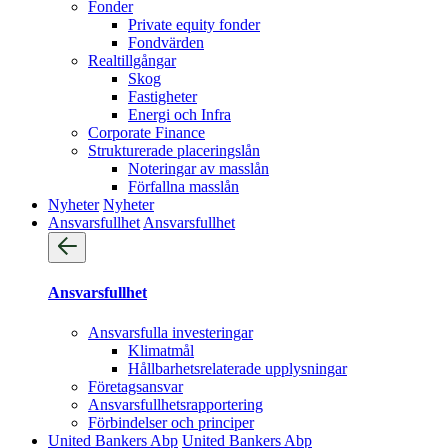
Fonder
Private equity fonder
Fondvärden
Realtillgångar
Skog
Fastigheter
Energi och Infra
Corporate Finance
Strukturerade placeringslån
Noteringar av masslån
Förfallna masslån
Nyheter
Nyheter
Ansvarsfullhet
Ansvarsfullhet
Ansvarsfullhet
Ansvarsfulla investeringar
Klimatmål
Hållbarhetsrelaterade upplysningar
Företagsansvar
Ansvarsfullhets­rapportering
Förbindelser och principer
United Bankers Abp
United Bankers Abp