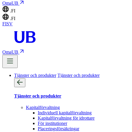
OmaUB
.FI
.FI
FI
SV
OmaUB
Tjänster och produkter
Tjänster och produkter
Tjänster och produkter
Kapitalförvaltning
Individuell kapitalförvaltning
Kapitalförvaltning för idrottare
För institutioner
Placeringsförsäkringar