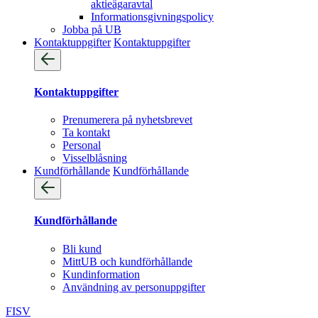
aktieägaravtal
Informationsgivningspolicy
Jobba på UB
Kontaktuppgifter
Kontaktuppgifter
Kontaktuppgifter
Prenumerera på nyhetsbrevet
Ta kontakt
Personal
Visselblåsning
Kundförhållande
Kundförhållande
Kundförhållande
Bli kund
MittUB och kundförhållande
Kundinformation
Användning av personuppgifter
FI
SV