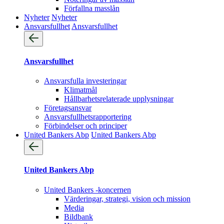
Förfallna masslån
Nyheter
Nyheter
Ansvarsfullhet
Ansvarsfullhet
Ansvarsfullhet
Ansvarsfulla investeringar
Klimatmål
Hållbarhetsrelaterade upplysningar
Företagsansvar
Ansvarsfullhets­rapportering
Förbindelser och principer
United Bankers Abp
United Bankers Abp
United Bankers Abp
United Bankers -koncernen
Värderingar, strategi, vision och mission
Media
Bildbank