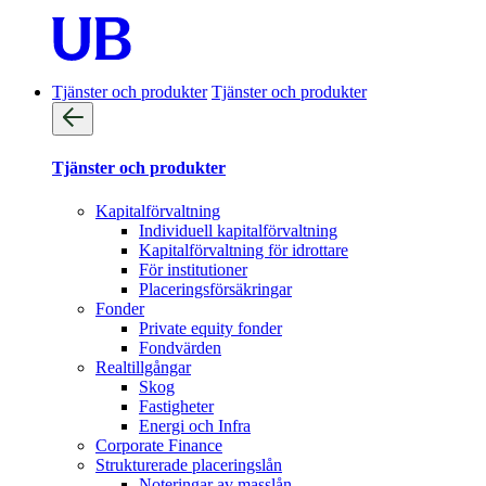
Tjänster och produkter
Tjänster och produkter
Tjänster och produkter
Kapitalförvaltning
Individuell kapitalförvaltning
Kapitalförvaltning för idrottare
För institutioner
Placeringsförsäkringar
Fonder
Private equity fonder
Fondvärden
Realtillgångar
Skog
Fastigheter
Energi och Infra
Corporate Finance
Strukturerade placeringslån
Noteringar av masslån