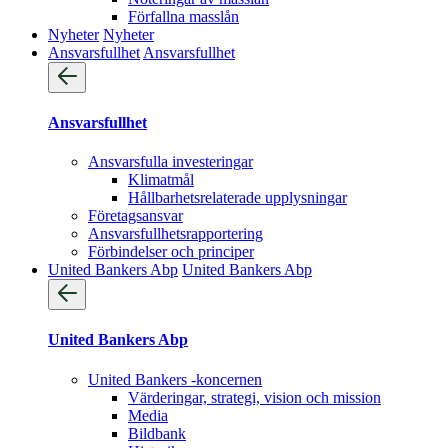
Förfallna masslån
Nyheter
Nyheter
Ansvarsfullhet
Ansvarsfullhet
Ansvarsfullhet
Ansvarsfulla investeringar
Klimatmål
Hållbarhetsrelaterade upplysningar
Företagsansvar
Ansvarsfullhets­rapportering
Förbindelser och principer
United Bankers Abp
United Bankers Abp
United Bankers Abp
United Bankers -koncernen
Värderingar, strategi, vision och mission
Media
Bildbank