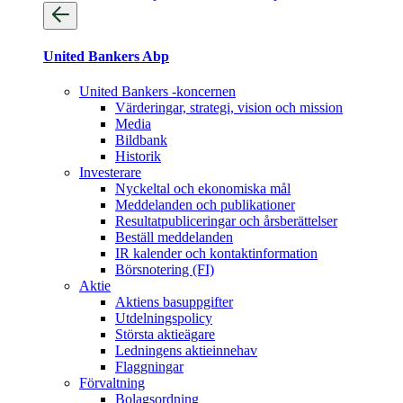
United Bankers Abp
United Bankers -koncernen
Värderingar, strategi, vision och mission
Media
Bildbank
Historik
Investerare
Nyckeltal och ekonomiska mål
Meddelanden och publikationer
Resultatpubliceringar och årsberättelser
Beställ meddelanden
IR kalender och kontaktinformation
Börsnotering (FI)
Aktie
Aktiens basuppgifter
Utdelningspolicy
Största aktieägare
Ledningens aktieinnehav
Flaggningar
Förvaltning
Bolagsordning