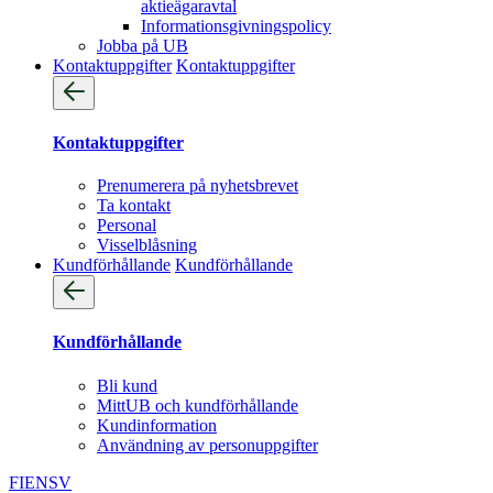
aktieägaravtal
Informationsgivningspolicy
Jobba på UB
Kontaktuppgifter
Kontaktuppgifter
Kontaktuppgifter
Prenumerera på nyhetsbrevet
Ta kontakt
Personal
Visselblåsning
Kundförhållande
Kundförhållande
Kundförhållande
Bli kund
MittUB och kundförhållande
Kundinformation
Användning av personuppgifter
FI
EN
SV