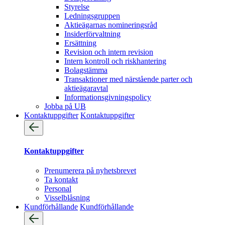
Styrelse
Ledningsgruppen
Aktieägarnas nomineringsråd
Insiderförvaltning
Ersättning
Revision och intern revision
Intern kontroll och riskhantering
Bolagstämma
Transaktioner med närstående parter och
aktieägaravtal
Informationsgivningspolicy
Jobba på UB
Kontaktuppgifter
Kontaktuppgifter
Kontaktuppgifter
Prenumerera på nyhetsbrevet
Ta kontakt
Personal
Visselblåsning
Kundförhållande
Kundförhållande