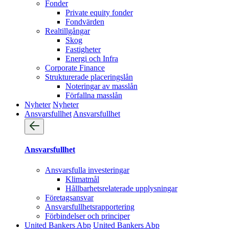
Fonder
Private equity fonder
Fondvärden
Realtillgångar
Skog
Fastigheter
Energi och Infra
Corporate Finance
Strukturerade placeringslån
Noteringar av masslån
Förfallna masslån
Nyheter
Nyheter
Ansvarsfullhet
Ansvarsfullhet
Ansvarsfullhet
Ansvarsfulla investeringar
Klimatmål
Hållbarhetsrelaterade upplysningar
Företagsansvar
Ansvarsfullhets­rapportering
Förbindelser och principer
United Bankers Abp
United Bankers Abp