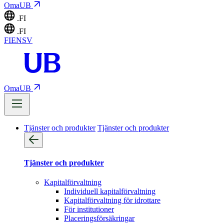
OmaUB
.FI
.FI
FI
EN
SV
OmaUB
Tjänster och produkter
Tjänster och produkter
Tjänster och produkter
Kapitalförvaltning
Individuell kapitalförvaltning
Kapitalförvaltning för idrottare
För institutioner
Placeringsförsäkringar