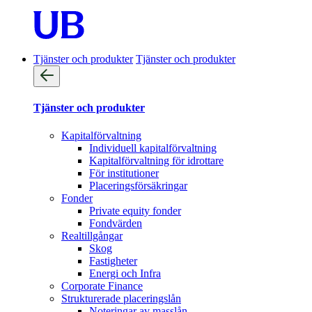
Tjänster och produkter
Tjänster och produkter
Tjänster och produkter
Kapitalförvaltning
Individuell kapitalförvaltning
Kapitalförvaltning för idrottare
För institutioner
Placeringsförsäkringar
Fonder
Private equity fonder
Fondvärden
Realtillgångar
Skog
Fastigheter
Energi och Infra
Corporate Finance
Strukturerade placeringslån
Noteringar av masslån