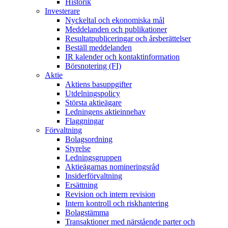
Historik
Investerare
Nyckeltal och ekonomiska mål
Meddelanden och publikationer
Resultatpubliceringar och årsberättelser
Beställ meddelanden
IR kalender och kontaktinformation
Börsnotering (FI)
Aktie
Aktiens basuppgifter
Utdelningspolicy
Största aktieägare
Ledningens aktieinnehav
Flaggningar
Förvaltning
Bolagsordning
Styrelse
Ledningsgruppen
Aktieägarnas nomineringsråd
Insiderförvaltning
Ersättning
Revision och intern revision
Intern kontroll och riskhantering
Bolagstämma
Transaktioner med närstående parter och