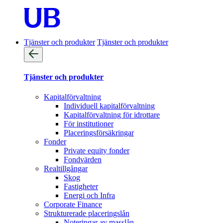
Tjänster och produkter
Tjänster och produkter
Tjänster och produkter
Kapitalförvaltning
Individuell kapitalförvaltning
Kapitalförvaltning för idrottare
För institutioner
Placeringsförsäkringar
Fonder
Private equity fonder
Fondvärden
Realtillgångar
Skog
Fastigheter
Energi och Infra
Corporate Finance
Strukturerade placeringslån
Noteringar av masslån