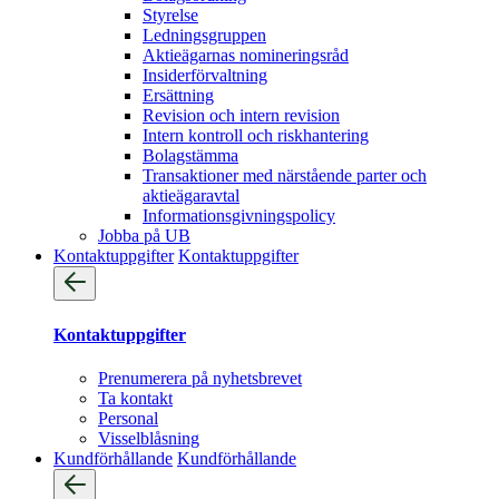
Styrelse
Ledningsgruppen
Aktieägarnas nomineringsråd
Insiderförvaltning
Ersättning
Revision och intern revision
Intern kontroll och riskhantering
Bolagstämma
Transaktioner med närstående parter och
aktieägaravtal
Informationsgivningspolicy
Jobba på UB
Kontaktuppgifter
Kontaktuppgifter
Kontaktuppgifter
Prenumerera på nyhetsbrevet
Ta kontakt
Personal
Visselblåsning
Kundförhållande
Kundförhållande