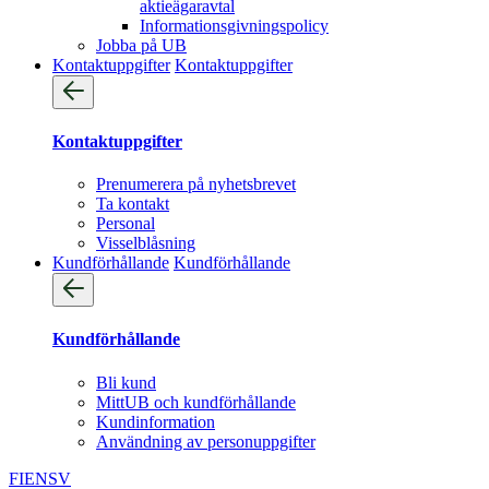
aktieägaravtal
Informationsgivningspolicy
Jobba på UB
Kontaktuppgifter
Kontaktuppgifter
Kontaktuppgifter
Prenumerera på nyhetsbrevet
Ta kontakt
Personal
Visselblåsning
Kundförhållande
Kundförhållande
Kundförhållande
Bli kund
MittUB och kundförhållande
Kundinformation
Användning av personuppgifter
FI
EN
SV