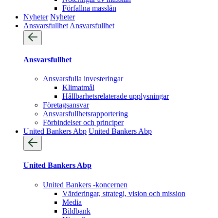
Förfallna masslån
Nyheter
Nyheter
Ansvarsfullhet
Ansvarsfullhet
Ansvarsfullhet
Ansvarsfulla investeringar
Klimatmål
Hållbarhetsrelaterade upplysningar
Företagsansvar
Ansvarsfullhets­rapportering
Förbindelser och principer
United Bankers Abp
United Bankers Abp
United Bankers Abp
United Bankers -koncernen
Värderingar, strategi, vision och mission
Media
Bildbank