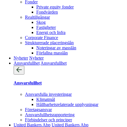
Fonder
Private equity fonder
Fondvärden
Realtillgångar
Skog
Fastigheter
Energi och Infra
Corporate Finance
Strukturerade placeringslån
Noteringar av masslån
Förfallna masslån
Nyheter
Nyheter
Ansvarsfullhet
Ansvarsfullhet
Ansvarsfullhet
Ansvarsfulla investeringar
Klimatmål
Hållbarhetsrelaterade upplysningar
Företagsansvar
Ansvarsfullhets­rapportering
Förbindelser och principer
United Bankers Abp
United Bankers Abp