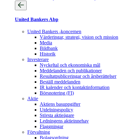
United Bankers Abp
United Bankers -koncernen
Värderingar, strategi, vision och mission
Media
Bildbank
Historik
Investerare
Nyckeltal och ekonomiska mål
Meddelanden och publikationer
Resultatpubliceringar och årsberättelser
Beställ meddelanden
IR kalender och kontaktinformation
Börsnotering (FI)
Aktie
Aktiens basuppgifter
Utdelningspolicy
Största aktieägare
Ledningens aktieinnehav
Flaggningar
Förvaltning
Bolagsordning