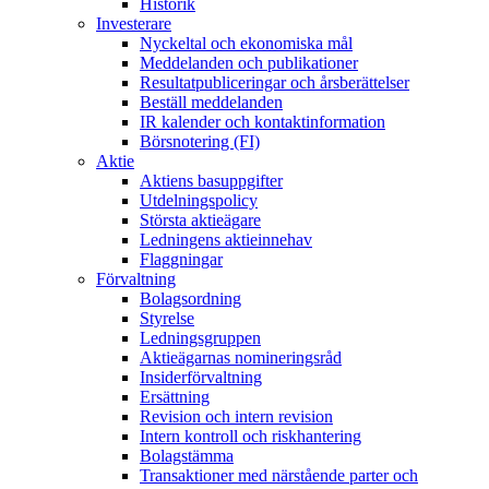
Historik
Investerare
Nyckeltal och ekonomiska mål
Meddelanden och publikationer
Resultatpubliceringar och årsberättelser
Beställ meddelanden
IR kalender och kontaktinformation
Börsnotering (FI)
Aktie
Aktiens basuppgifter
Utdelningspolicy
Största aktieägare
Ledningens aktieinnehav
Flaggningar
Förvaltning
Bolagsordning
Styrelse
Ledningsgruppen
Aktieägarnas nomineringsråd
Insiderförvaltning
Ersättning
Revision och intern revision
Intern kontroll och riskhantering
Bolagstämma
Transaktioner med närstående parter och