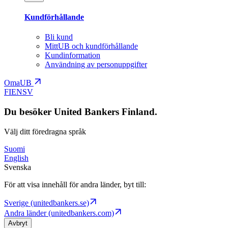
Kundförhållande
Bli kund
MittUB och kundförhållande
Kundinformation
Användning av personuppgifter
OmaUB
FI
EN
SV
Du besöker United Bankers Finland.
Välj ditt föredragna språk
Suomi
English
Svenska
För att visa innehåll för andra länder, byt till:
Sverige (unitedbankers.se)
Andra länder (unitedbankers.com)
Avbryt