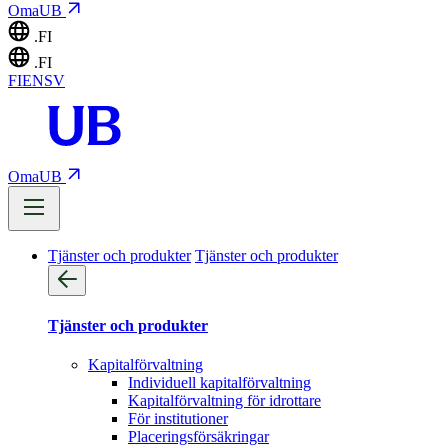
OmaUB
.FI
.FI
FI
EN
SV
OmaUB
Tjänster och produkter
Tjänster och produkter
Tjänster och produkter
Kapitalförvaltning
Individuell kapitalförvaltning
Kapitalförvaltning för idrottare
För institutioner
Placeringsförsäkringar