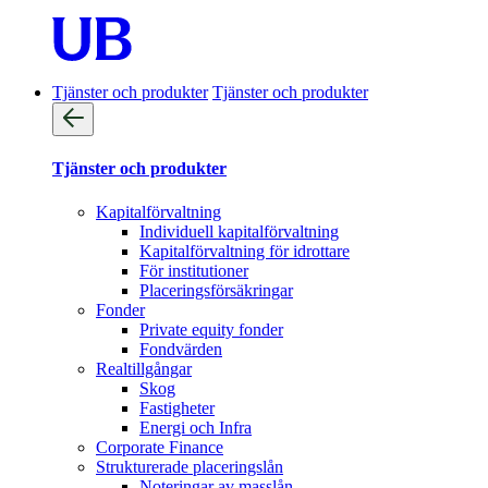
Tjänster och produkter
Tjänster och produkter
Tjänster och produkter
Kapitalförvaltning
Individuell kapitalförvaltning
Kapitalförvaltning för idrottare
För institutioner
Placeringsförsäkringar
Fonder
Private equity fonder
Fondvärden
Realtillgångar
Skog
Fastigheter
Energi och Infra
Corporate Finance
Strukturerade placeringslån
Noteringar av masslån