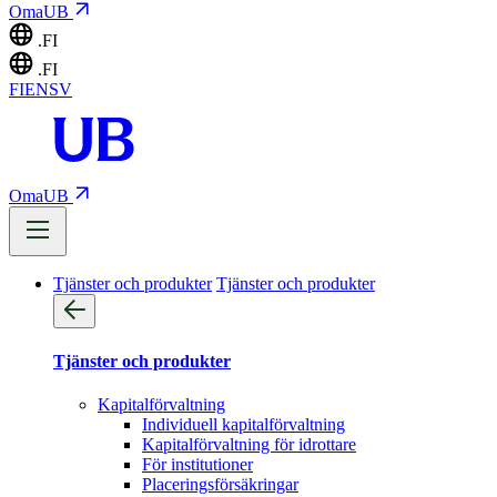
OmaUB
.FI
.FI
FI
EN
SV
OmaUB
Tjänster och produkter
Tjänster och produkter
Tjänster och produkter
Kapitalförvaltning
Individuell kapitalförvaltning
Kapitalförvaltning för idrottare
För institutioner
Placeringsförsäkringar