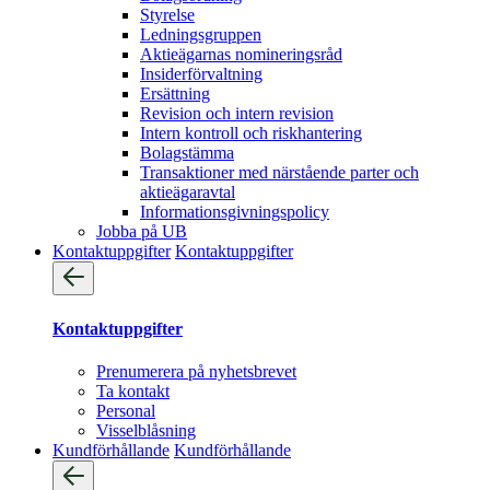
Styrelse
Ledningsgruppen
Aktieägarnas nomineringsråd
Insiderförvaltning
Ersättning
Revision och intern revision
Intern kontroll och riskhantering
Bolagstämma
Transaktioner med närstående parter och
aktieägaravtal
Informationsgivningspolicy
Jobba på UB
Kontaktuppgifter
Kontaktuppgifter
Kontaktuppgifter
Prenumerera på nyhetsbrevet
Ta kontakt
Personal
Visselblåsning
Kundförhållande
Kundförhållande