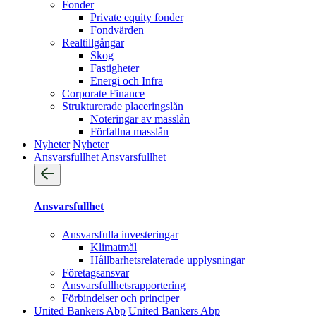
Fonder
Private equity fonder
Fondvärden
Realtillgångar
Skog
Fastigheter
Energi och Infra
Corporate Finance
Strukturerade placeringslån
Noteringar av masslån
Förfallna masslån
Nyheter
Nyheter
Ansvarsfullhet
Ansvarsfullhet
Ansvarsfullhet
Ansvarsfulla investeringar
Klimatmål
Hållbarhetsrelaterade upplysningar
Företagsansvar
Ansvarsfullhets­rapportering
Förbindelser och principer
United Bankers Abp
United Bankers Abp