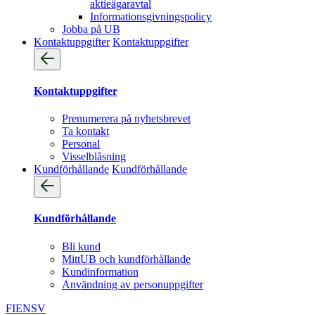
aktieägaravtal
Informationsgivningspolicy
Jobba på UB
Kontaktuppgifter
Kontaktuppgifter
Kontaktuppgifter
Prenumerera på nyhetsbrevet
Ta kontakt
Personal
Visselblåsning
Kundförhållande
Kundförhållande
Kundförhållande
Bli kund
MittUB och kundförhållande
Kundinformation
Användning av personuppgifter
FI
EN
SV