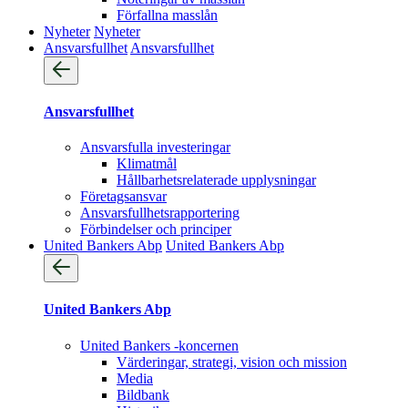
Förfallna masslån
Nyheter
Nyheter
Ansvarsfullhet
Ansvarsfullhet
Ansvarsfullhet
Ansvarsfulla investeringar
Klimatmål
Hållbarhetsrelaterade upplysningar
Företagsansvar
Ansvarsfullhets­rapportering
Förbindelser och principer
United Bankers Abp
United Bankers Abp
United Bankers Abp
United Bankers -koncernen
Värderingar, strategi, vision och mission
Media
Bildbank