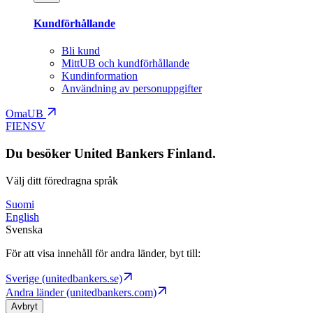
Kundförhållande
Bli kund
MittUB och kundförhållande
Kundinformation
Användning av personuppgifter
OmaUB
FI
EN
SV
Du besöker United Bankers Finland.
Välj ditt föredragna språk
Suomi
English
Svenska
För att visa innehåll för andra länder, byt till:
Sverige (unitedbankers.se)
Andra länder (unitedbankers.com)
Avbryt