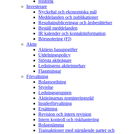
Historik
Investerare
Nyckeltal och ekonomiska mål
Meddelanden och publikationer
Resultatpubliceringar och årsberättelser
Beställ meddelanden
IR kalender och kontaktinformation
Börsnotering (FI)
Aktie
Aktiens basuppgifter
Utdelningspolicy
Största aktieägare
Ledningens aktieinnehav
Flaggningar
Förvaltning
Bolagsordning
Styrelse
Ledningsgruppen
Aktieägarnas nomineringsråd
Insiderförvaltning
Ersättning
Revision och intern revision
Intern kontroll och riskhantering
Bolagstämma
Transaktioner med närstående parter och