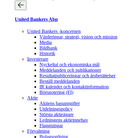
United Bankers Abp
United Bankers -koncernen
Värderingar, strategi, vision och mission
Media
Bildbank
Historik
Investerare
Nyckeltal och ekonomiska mål
Meddelanden och publikationer
Resultatpubliceringar och årsberättelser
Beställ meddelanden
IR kalender och kontaktinformation
Börsnotering (FI)
Aktie
Aktiens basuppgifter
Utdelningspolicy
Största aktieägare
Ledningens aktieinnehav
Flaggningar
Förvaltning
Bolagsordning