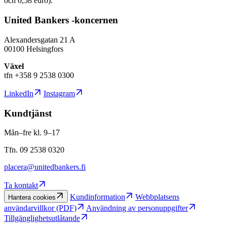
och 0,58 euro).
United Bankers -koncernen
Alexandersgatan 21 A
00100 Helsingfors
Växel
tfn +358 9 2538 0300
LinkedIn
Instagram
Kundtjänst
Mån–fre kl. 9–17
Tfn. 09 2538 0320
placera@unitedbankers.fi
Ta kontakt
Kundinformation
Webbplatsens
Hantera cookies
användarvillkor (PDF)
Användning av personuppgifter
Tillgänglighetsutlåtande